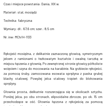
Czas i miejsce powstania: Dania, XIX w.
Materiał: stal, mosiądz
Technika: fabryczna
Wymiary: dł.: 67,6 cm; szer.: 8,5 cm
Nr. inw: MCh/H-1133
Rękojeść mosiężna, z delikatnie zaznaczoną głowicą, symetrycznym
jelcem z ramionami o łezkowatym kształcie i owalną tarczką w
miejscu łączenia z głownią. Po zewnętrznej stronie głowicy półkoliste
wcięciem i szyna do mocowania na karabinie. Na grzbiecie rękojeści,
za pomocą śruby, zamocowana esowata sprężyna z paska grubej
blachy stalowej. Powyżej jelca stalowy trzpień do blokowania
sprężyny.
Głownia prosta, delikatnie rozszerzająca się w okolicach sztychu.
Poniżej jelca, po obu stronach, elipsoidalne zbrocze, po ok. 15 cm
przechodzące w ość. Głownia łączona z rękojeścią za pomocą