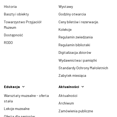
Historia
Wystawy
Baszty i obiekty
Godziny otwarcia
Towarzystwo Przyjaciół
Ceny biletów i rezerwacje.
Muzeum
Kolekcje
Dostępność
Regulamin zwiedzania
RODO
Regulamin biblioteki
Digitalizacja zbiorów
Wydawnictwa i pamiątki
Standardy Ochrony Małoletnich
Zabytek miesiąca
Edukacja
Aktualności
Warsztaty muzealne - oferta
Aktualności
stała
Archiwum
Lekcje muzealne
Zamówienia publiczne
Oferta dla seniorów