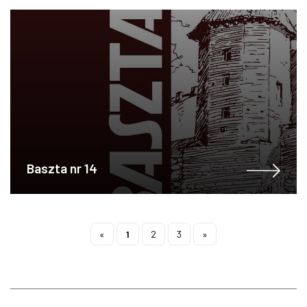
Baszta nr 14
«
1
2
3
»